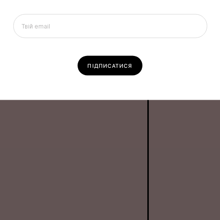
Select your region
Колекції