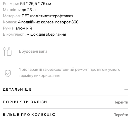
Розміри:
54 * 26,5 * 76 см
Місткість:
до 23 кг
Матеріал:
ПЕТ (поліетилентерефталат)
Колеса:
4 подвійних колеса, поворот 360’
Ручка:
алюміній
В комплекті:
мішок для зберігання
Вбудовані ваги
1 рік гарантії та безкоштовний ремонт протягом усього
терміну використання
ДЕТАЛЬНІШЕ
Ми прагнули створити eco-friendly аксесуар, і нам це вдалося: на
Перейти
ПОРІВНЯТИ ВАЛІЗИ
виготовлення голографічного корпуса валізи пішло 130 ПЕТ-
пляшок.
Перейти
БІЛЬШЕ ПРО КОЛЕКЦІЮ
Ще одна її фішка — стокові деталі від інших моделей валіз. Ми