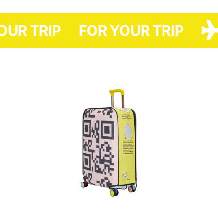
віримо у sustainable fashion, а скомбіновані у різних кольорах, ці
деталі ще й роблять кожен аксесуар унікальним.
R YOUR TRIP
FOR YOUR TRIP
Приємний бонус: вбудовані ваги допоможуть самостійно дізнатись
вагу вашого багажу ще до прибуття в аеропорт.