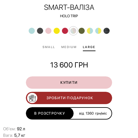
SMART-ВАЛІЗА
HOLO TRIP
SMALL
MEDIUM
LARGE
13 600
ГРН
КУПИТИ
ЗРОБИТИ ПОДАРУНОК
В РОЗСТРОЧКУ
від
1360
грн/міс
Об'єм:
92 л
Вага:
5,7 кг