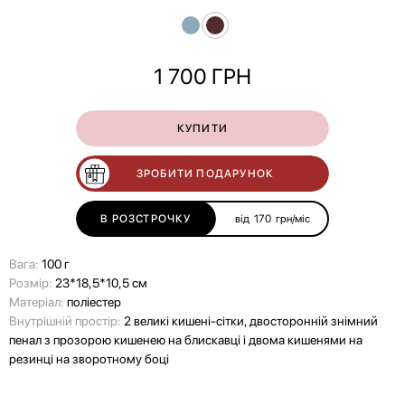
1 700
ГРН
КУПИТИ
ЗРОБИТИ ПОДАРУНОК
В РОЗСТРОЧКУ
від
170
грн/міс
Вага:
100 г
Розмір:
23*18,5*10,5 см
Матеріал:
поліестер
Внутрішній простір:
2 великі кишені-сітки, двосторонній знімний
пенал з прозорою кишенею на блискавці і двома кишенями на
резинці на зворотному боці