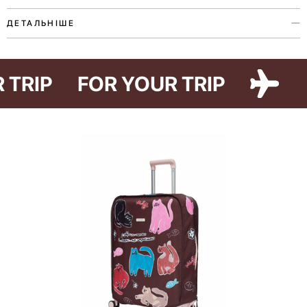
ДЕТАЛЬНІШЕ
Органайзер для косметики з колекції Paw Story присвячений любові
до наших улюбленців. Аксесуар виконаний у двох кольорах та двох
R TRIP
FOR YOUR TRIP
варіантах — Cat Paw та Dog Paw — ілюстрації до яких створила
художниця Ірина Максимова.
Органайзер допоможе зручно зберігати та завжди мати під рукою
всі улюблені засоби під час поїздок. Для цього всередині є дві
великі кишені-сітки, двосторонній знімний пенал з прозорою
кишенею на блискавці та двома кишенями на резинці на
зворотному боці.
Лінійка Paw Story має благодійну складову — купуючи товари, ви
долучаєтесь до доброї справи. 10% від продажів ми передамо на
потреби притулку в Гостомелі.