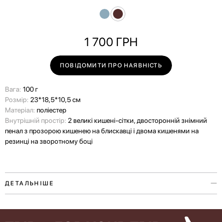
1 700
ГРН
ПОВІДОМИТИ ПРО НАЯВНІСТЬ
Вага:
100 г
Розмір:
23*18,5*10,5 см
Матеріал:
поліестер
Внутрішній простір:
2 великі кишені-сітки, двосторонній знімний
пенал з прозорою кишенею на блискавці і двома кишенями на
резинці на зворотному боці
ДЕТАЛЬНІШЕ
Органайзер для косметики з колекції Paw Story присвячений любові
до наших улюбленців. Аксесуар виконаний у двох кольорах та двох