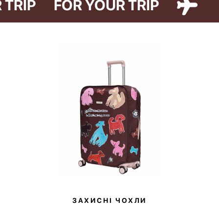
R TRIP
FOR YOUR TRIP
варіантах — Cat Paw та Dog Paw — ілюстрації до яких створила
художниця Ірина Максимова.
Органайзер допоможе зручно зберігати та завжди мати під рукою
всі улюблені засоби під час поїздок. Для цього всередині є дві
великі кишені-сітки, двосторонній знімний пенал з прозорою
кишенею на блискавці та двома кишенями на резинці на
зворотному боці.
Лінійка Paw Story має благодійну складову — купуючи товари, ви
долучаєтесь до доброї справи. 10% від продажів ми передамо на
потреби притулку в Гостомелі.
ЗАХИСНІ ЧОХЛИ