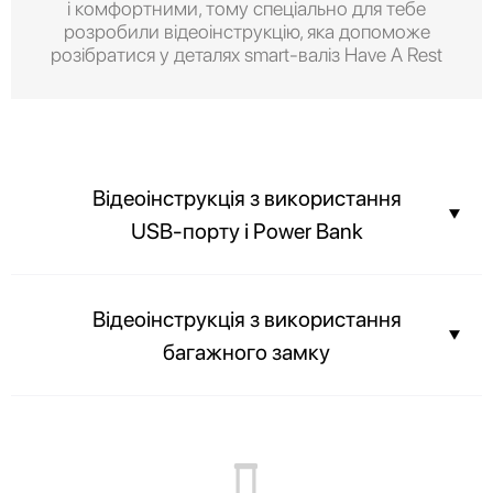
і комфортними, тому спеціально для тебе
розробили відеоінструкцію, яка допоможе
розібратися у деталях smart-валіз Have A Rest
Відеоінструкція з використання
USB-порту і Power Bank
Залишайтеся завжди на зв'язку завдяки вбудованому USB-порту і
Відеоінструкція з використання
Power Bank.
багажного замку
Вміст вашої валізи завжди буде в цілості, а співробітники аеропорту
зможуть з легкістю оглянути багаж без злому замка