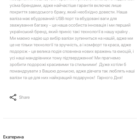
усіма брендами, адже найчастіше гарантія включає лише
покриття заводського браку, який необхідно довести. Наша
валіза має вбудований USB порт та вбудовані ваги для
зважування багажу - це наша особиста інновація і ми перший
український бренд, який приніс такі технології в нашу країну .
Ми маємо надію що вибір валізи зупиниться на нашій, адже ми
це не тільки технології та зручність, а і комфорт та краса, адже
подорож - це велика подія сповнена нових вражень та ємоцій, і
усі наші мандрівники тому підтвердження! Ми прагнемо
зробити подорожі красивими та стильними! Дуже хотіли б
помандрувати з Вашою донькою, адже дівчата так люблять наші
валізи та це для них найкращий подарунок! Гарного Дня!
Share
Екатерина