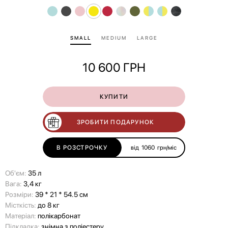
SMALL
MEDIUM
LARGE
10 600
ГРН
КУПИТИ
ЗРОБИТИ ПОДАРУНОК
В РОЗСТРОЧКУ
від
1060
грн/міс
Об'єм:
35 л
Вага:
3,4 кг
Розміри:
39 * 21 * 54.5 см
Місткість:
до 8 кг
Матеріал:
полікарбонат
Підкладка:
знімна з поліестеру