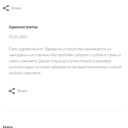
Share
Администратор
10.01.2021
Cara, здравствуйте. Зарядное устройство извлекается из
чемодана и его можно без проблем забрать с собой в сумку в
салон самолета. Даная опция доступна только в размере
ручной клади, которая забирается путешественником с собой
на борт самолета.
Share
💌 Долучайся до спільноти Have A Rest!
Підпишись на наші новини та отримай
знижку
-10%
на першу покупку
Marta