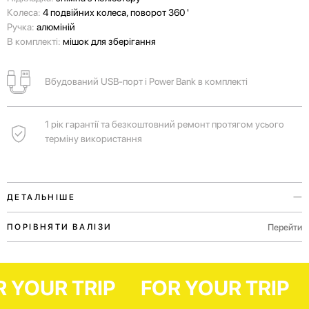
Колеса:
4 подвійних колеса, поворот 360 '
Ручка:
алюміній
В комплекті:
мішок для зберігання
Вбудований USB-порт і Power Bank в комплекті
1 рік гарантії та безкоштовний ремонт протягом усього
терміну використання
ДЕТАЛЬНІШЕ
Вбудований USB-порт і Power Bank допоможуть зберегти заряд
Перейти
ПОРІВНЯТИ ВАЛІЗИ
телефону під час очікування рейсу.
Функціональна зовнішня кишеня дозволить комфортно розмістити
FOR YOUR TRIP
FOR YOUR TR
необхідні документи, посадковий талон або мобільний пристрій.
Для подорожей на вихідні чи бізнес відряджень.