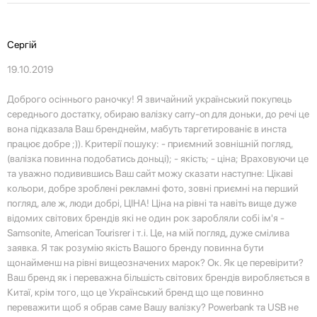
Сергій
19.10.2019
Доброго осіннього раночку! Я звичайний український покупець
середнього достатку, обираю валізку carry-on для доньки, до речі це
вона підказала Ваш бренднейм, мабуть таргетированіє в инста
працює добре ;)). Критерії пошуку: - приємний зовнішній погляд,
(валізка повинна подобатись доньці); - якість; - ціна; Враховуючи це
та уважно подивившись Ваш сайт можу сказати наступне: Цікаві
кольори, добре зроблені рекламні фото, зовні приємні на перший
погляд, але ж, люди добрі, ЦІНА! Ціна на рівні та навіть вище дуже
відомих світових брендів які не один рок заробляли собі ім'я -
Samsonite, American Tourisrer і т.і. Це, на мій погляд, дуже смілива
заявка. Я так розумію якість Вашого бренду повинна бути
щонайменш на рівні вищеозначених марок? Ок. Як це перевірити?
Ваш бренд як і переважна більшість світових брендів виробляється в
Китаї, крім того, що це Український бренд що ще повинно
переважити щоб я обрав саме Вашу валізку? Powerbank та USB не