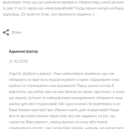
враховую, тому що це сумнівна перевага. Наприклад у моєї доньки
їх два. У кого зараз ще нема powerbank? Будь ласка очікую на Вашу
відповідь. 22 жовтня літак, тре приймати рішення ;)
Share
Администратор
21.10.2019
Сергій, Доброго ранку! Нам неймовірно приємно, що нас
обирають та прагнуть подорожувати з нами і відкривати нові
країни та отримувати нові враження! Перш за все хотіли б
відмітити, що вибір пав на наш бренд не через таргетинг, а тому
що відомі, успішні та найкрасивіші мандрівники обирають наші
валізи для свої подорожей. Ми однозначно потрапляємо в усі
Ваші бажані критерії при обранні валіз для подорожей! Наша
якість аргументована гарантією, яку ми надаємо на рік, що
гарантує Вам ремонт, заміну валізи на нову або повне
повернення коштів, такі гарантійні умови, нажаль, не надаються