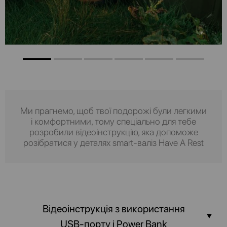
Ми прагнемо, щоб твої подорожі були легкими
і комфортними, тому спеціально для тебе
розробили відеоінструкцію, яка допоможе
розібратися у деталях smart-валіз Have A Rest
Відеоінструкція з використання
USB-порту і Power Bank