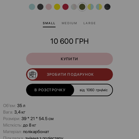
SMALL
MEDIUM
LARGE
10 600
ГРН
КУПИТИ
ЗРОБИТИ ПОДАРУНОК
В РОЗСТРОЧКУ
від
1060
грн/міс
Об'єм:
35 л
Вага:
3,4 кг
Розміри:
39 * 21 * 54.5 см
Місткість:
до 8 кг
Матеріал:
полікарбонат
Підкладка:
знімна з поліестеру