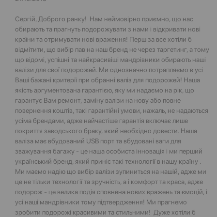
Сергій, Доброго ранку! Нам неймовірно приємно, що нас
обирають та прагнуть подорожувати з нами і відкривати нові
країни та отримувати нові враження! Перш за все хотіли б
відмітити, що вибір пав на наш бренд не через таргетинг, а тому
що відомі, успішні та найкрасивіші мандрівники обирають наші
валізи для свої подорожей. Ми однозначно потрапляємо в усі
Ваші бажані критерії при обранні валіз для подорожей! Наша
якість аргументована гарантією, яку ми надаємо на рік, що
гарантує Вам ремонт, заміну валізи на нову або повне
повернення коштів, такі гарантійні умови, нажаль, не надаються
усіма брендами, адже найчастіше гарантія включає лише
покриття заводського браку, який необхідно довести. Наша
валіза має вбудований USB порт та вбудовані ваги для
зважування багажу - це наша особиста інновація і ми перший
український бренд, який приніс такі технології в нашу країну .
Ми маємо надію що вибір валізи зупиниться на нашій, адже ми
це не тільки технології та зручність, а і комфорт та краса, адже
подорож - це велика подія сповнена нових вражень та ємоцій, і
усі наші мандрівники тому підтвердження! Ми прагнемо
зробити подорожі красивими та стильними! Дуже хотіли б