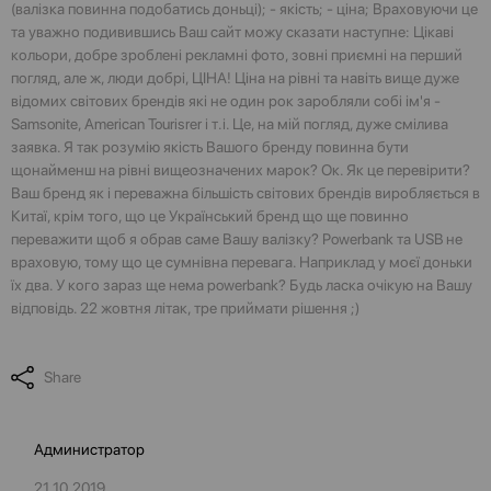
(валізка повинна подобатись доньці); - якість; - ціна; Враховуючи це
та уважно подивившись Ваш сайт можу сказати наступне: Цікаві
кольори, добре зроблені рекламні фото, зовні приємні на перший
погляд, але ж, люди добрі, ЦІНА! Ціна на рівні та навіть вище дуже
відомих світових брендів які не один рок заробляли собі ім'я -
Samsonite, American Tourisrer і т.і. Це, на мій погляд, дуже смілива
заявка. Я так розумію якість Вашого бренду повинна бути
щонайменш на рівні вищеозначених марок? Ок. Як це перевірити?
Ваш бренд як і переважна більшість світових брендів виробляється в
Китаї, крім того, що це Український бренд що ще повинно
переважити щоб я обрав саме Вашу валізку? Powerbank та USB не
враховую, тому що це сумнівна перевага. Наприклад у моєї доньки
їх два. У кого зараз ще нема powerbank? Будь ласка очікую на Вашу
відповідь. 22 жовтня літак, тре приймати рішення ;)
Share
Администратор
21.10.2019