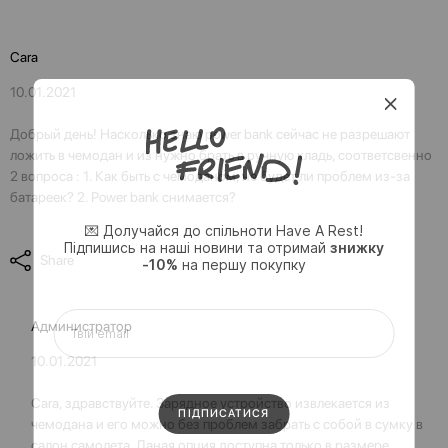
Cara
10.01.2021
Добрый день! Насколько знаю power bank сейчас не разрешают
ложить в чемодан и из нужно брать в ручную кладь, соответсвенно
2 вопроса : 1. Как быть с чемоданом, не будет ли проблем из-за
батареек? 2. Power bank снимается?
💌 Долучайся до спільноти Have A Rest!
Підпишись на наші новини та отримай
знижку
Share
-10%
на першу покупку
Администратор
10.01.2021
Cara, здравствуйте. Зарядное устройство извлекается из
чемодана и его можно без проблем забрать с собой в сумку в
салон самолета. Даная опция доступна только в размере