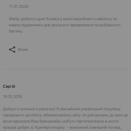
11.01.2020
Marta, доброго дня! Колеса у валізі вироблені з нейлону та
мають підшипники для зручності перевезення та мобільності
багажу.
Share
Сергій
19.10.2019
Доброго осіннього раночку! Я звичайний український покупець
середнього достатку, обираю валізку carry-on для доньки, до речі це
вона підказала Ваш бренднейм, мабуть таргетированіє в инста
працює добре ;)). Критерії пошуку: - приємний зовнішній погляд,