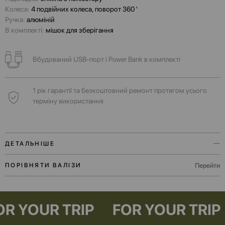
Колеса:
4 подвійних колеса, поворот 360 '
Ручка:
алюміній
В комплекті:
мішок для зберігання
Вбудований USB-порт і Power Bank в комплекті
1 рік гарантії та безкоштовний ремонт протягом усього
терміну використання
ДЕТАЛЬНІШЕ
Вбудований USB-порт і Power Bank допоможуть зберегти заряд
Перейти
ПОРІВНЯТИ ВАЛІЗИ
телефону під час очікування рейсу.
Функціональна зовнішня кишеня дозволить комфортно розмістити
P
FOR YOUR TRIP
FOR YOUR 
необхідні документи, посадковий талон або мобільний пристрій.
Для подорожей на вихідні чи бізнес відряджень.