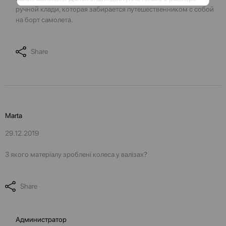
ручной клади, которая забирается путешественником с собой
на борт самолета.
Share
Marta
29.12.2019
З якого матеріалу зроблені колеса у валізах?
Share
Администратор