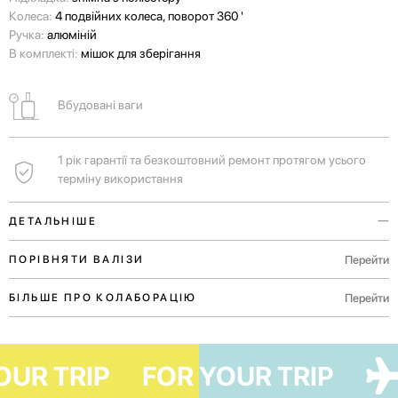
Колеса:
4 подвійних колеса, поворот 360 '
Ручка:
алюміній
В комплекті:
мішок для зберігання
Вбудовані ваги
1 рік гарантії та безкоштовний ремонт протягом усього
терміну використання
ДЕТАЛЬНІШЕ
Вбудовані ваги допоможуть вам самостійно дізнатись вагу вашого
Перейти
ПОРІВНЯТИ ВАЛІЗИ
багажу ще до прибуття в аеропорт.
Перейти
БІЛЬШЕ ПРО КОЛАБОРАЦІЮ
Ручки у верхній і бічній частинах валізи для комфортного
транспортування як у вертикальному, так і в горизонтальному
положенні.
R YOUR TRIP
FOR YOUR TRIP
Для незабутніх пригод у Європі тривалістю 4-7 днів.