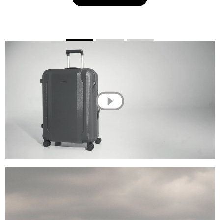
💌 Долучайся до спільноти Have A Rest!
Підпишись на наші новини та отримай
знижку
-10%
на першу покупку