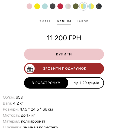
SMALL
MEDIUM
LARGE
11 200
ГРН
КУПИТИ
ЗРОБИТИ ПОДАРУНОК
В РОЗСТРОЧКУ
від
1120
грн/міс
Об'єм:
65 л
Вага:
4,2 кг
Розміри:
47,5 * 24,5 * 66 см
Місткість:
до 17 кг
Матеріал:
полікарбонат
Підкладка:
знімна з поліестеру