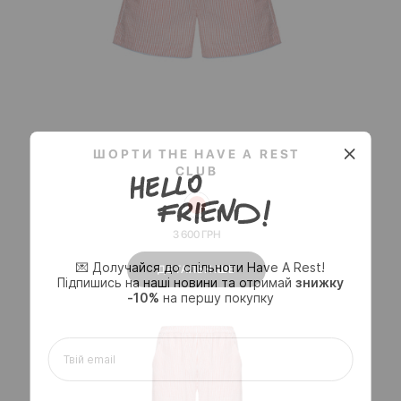
ШОРТИ THE HAVE A REST
CLUB
3 600
ГРН
💌 Долучайся до спільноти Have A Rest!
ДЕТАЛЬНІШЕ
Підпишись на наші новини та отримай
знижку
-10%
на першу покупку