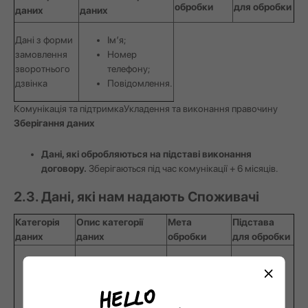
обробки
для обробки
даних
даних
Дані з форми
Ім’я;
замовлення
Номер
зворотнього
телефону;
дзвінка
Повідомлення.
Комунікація та підтримка
Укладення та виконання правочину
Зберігання даних
Дані, які обробляються на підставі виконання
договору.
Зберігаються під час комунікації + 6 місяців.
2.3. Дані, які нам надають Споживачі
Категорія
Опис категорії
Мета
Підстава
даних
даних
обробки
для обробки
обрані
товари;
загальна
вартість;
Розрахунок