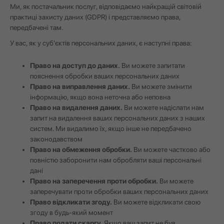
Ми, як постачальник послуг, відповідаємо найкращій світовій
практиці захисту даних (GDPR) і представляємо права,
передбачені там.
У вас, як у суб'єктів персональних даних, є наступні права:
Право на доступ до даних.
Ви можете запитати
пояснення обробки ваших персональних даних
Право на виправлення даних.
Ви можете змінити
інформацію, якщо вона неточна або неповна
Право на видалення даних.
Ви можете надіслати нам
запит на видалення ваших персональних даних з наших
систем. Ми видалимо їх, якщо інше не передбачено
законодавством
Право на обмеження обробки.
Ви можете частково або
повністю заборонити нам обробляти ваші персональні
дані
Право на заперечення проти обробки.
Ви можете
заперечувати проти обробки ваших персональних даних
Право відкликати згоду.
Ви можете відкликати свою
згоду в будь-який момент
Право подати скаргу.
Якщо ваш запит не був