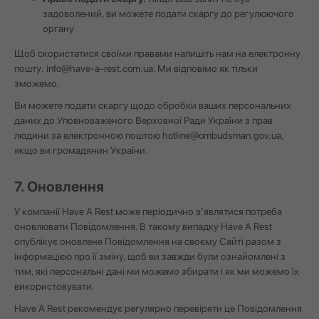
задоволений, ви можете подати скаргу до регулюючого
органу
Щоб скористатися своїми правами напишіть нам на електронну
пошту:
info@have-a-rest.com.ua
. Ми відповімо як тільки
зможемо.
Ви можете подати скаргу щодо обробки ваших персональних
даних до Уповноваженого Верховної Ради України з прав
людини за електронною поштою
hotline@ombudsman.gov.ua
,
якщо ви громадянин України.
7. Оновлення
У компанії Have A Rest може періодично з‘являтися потреба
оновлювати Повідомлення. В такому випадку Have A Rest
опублікує оновлене Повідомлення на своєму Сайті разом з
інформацією про її зміну, щоб ви завжди були ознайомлені з
тим, які персональні дані ми можемо збирати і як ми можемо їх
використовувати.
Have A Rest рекомендує регулярно перевіряти це Повідомлення