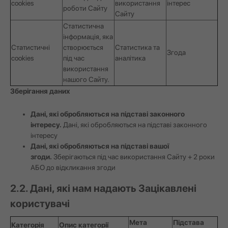
cookies
використання
інтерес
роботи Сайту
Сайту
Статистична
інформація, яка
Статистичні
створюється
Статистика та
Згода
cookies
під час
аналітика
використання
нашого Сайту.
Зберігання даних
Дані, які обробляються на підставі законного
інтересу.
Дані, які обробляються на підставі законного
інтересу
Дані, які обробляються на підставі вашої
згоди.
Зберігаються під час використання Сайту + 2 роки
АБО до відкликання згоди
2.2. Дані, які нам надають Зацікавлені
користувачі
Мета
Підстава
Категорія
Опис категорії