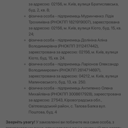
за адресою: 02156, м. Київ, вулиця Братиславська,
буд. 2, кв. 8;
фізична особа - підприємець Муринченко Лідія
Трохимівна (РНОКПП 1821919007), зареєстрована
за адресою: 02156, м. Київ, вулиця Кіото, буд. 15, кв.
24;
фізична особа - підприємець Долініна Аліна
Володимирівна (РНОКПП 3112417442),
зареєстрована за адресою: 02156, м. Київ, вулиця
Кіото, буд. 15, кв. 24.
фізична особа - підприємець Ларіонов Олександр
Володимирович (РНОКПП 2614714697),
зареєстрована за адресою: 04212, м. Київ, вулиця
Малиновського, буд. 13, кв. 250.
фізична особа - підприємець Антипенко Олена
Михайлівна (РНОКПП 3008617928), зареєстрована
за адресою: 27543, Кіровоградська обл.,
Світловодський район, с. Талова Балка вул.
Поштова, буд. 4
Зверніть увагу!
У замовленні ви побачите яка саме особа, з