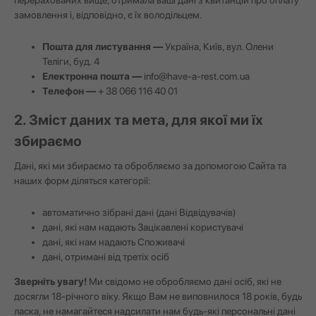
перерахованих вище, отримала ваші дані з квитанцій про оплату
замовлення і, відповідно, є їх володільцем.
Пошта для листування —
Україна, Київ, вул. Олени
Теліги, буд. 4
Електронна пошта —
info@have-a-rest.com.ua
Телефон —
+ 38 066 116 40 01
2. Зміст даних та мета, для якої ми їх
збираємо
Дані, які ми збираємо та обробляємо за допомогою Сайта та
наших форм діляться категорії:
автоматично зібрані дані (дані Відвідувачів)
дані, які нам надають Зацікавлені користувачі
дані, які нам надають Споживачі
дані, отримані від третіх осіб
Зверніть увагу!
Ми свідомо не обробляємо дані осіб, які не
досягли 18-річного віку. Якщо Вам не виповнилося 18 років, будь
ласка, не намагайтеся надсилати нам будь-які персональні дані