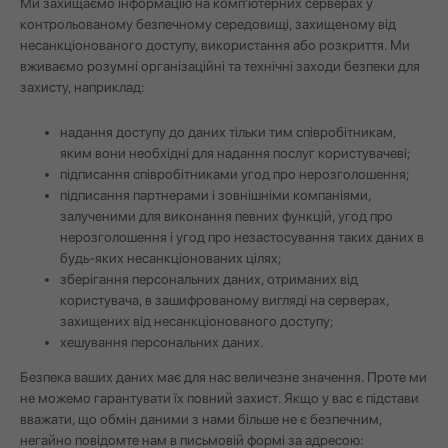
Ми захищаємо інформацію на комп'ютерних серверах у
контрольованому безпечному середовищі, захищеному від
несанкціонованого доступу, використання або розкриття. Ми
вживаємо розумні організаційні та технічні заходи безпеки для
захисту, наприклад:
надання доступу до даних тільки тим співробітникам,
яким вони необхідні для надання послуг користувачеві;
підписання співробітниками угод про нерозголошення;
підписання партнерами і зовнішніми компаніями,
залученими для виконання певних функцій, угод про
нерозголошення і угод про незастосування таких даних в
будь-яких несанкціонованих цілях;
зберігання персональних даних, отриманих від
користувача, в зашифрованому вигляді на серверах,
захищених від несанкціонованого доступу;
хешування персональних даних.
Безпека ваших даних має для нас величезне значення. Проте ми
не можемо гарантувати їх повний захист. Якщо у вас є підстави
вважати, що обмін даними з нами більше не є безпечним,
негайно повідомте нам в письмовій формі за адресою: