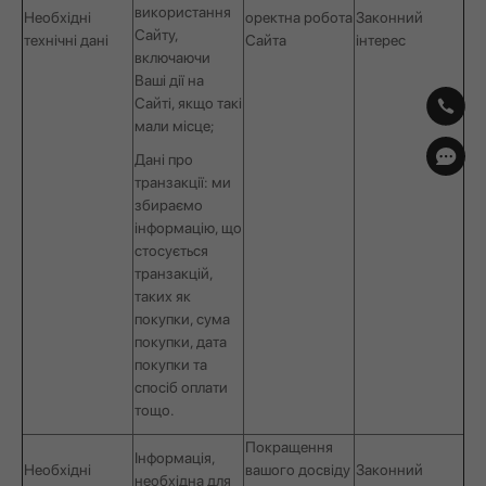
використання
Необхідні
оректна робота
Законний
Сайту,
технічні дані
Сайта
інтерес
включаючи
Ваші дії на
Сайті, якщо такі
мали місце;
Дані про
транзакції: ми
збираємо
інформацію, що
стосується
транзакцій,
таких як
покупки, сума
покупки, дата
покупки та
спосіб оплати
тощо.
Покращення
Інформація,
Необхідні
вашого досвіду
Законний
необхідна для