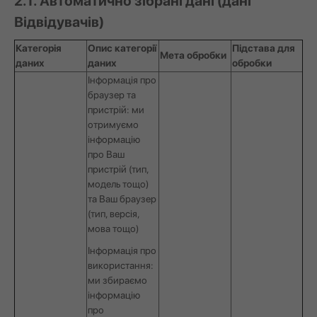
2.1. Автоматично зібрані дані (дані
Відвідувачів)
Категорія
Опис категорії
Підстава для
Мета обробки
даних
даних
обробки
Інформація про
браузер та
пристрій: ми
отримуємо
інформацію
про Ваш
пристрій (тип,
модель тощо)
та Ваш браузер
(тип, версія,
мова тощо)
Інформація про
використання:
ми збираємо
інформацію
про