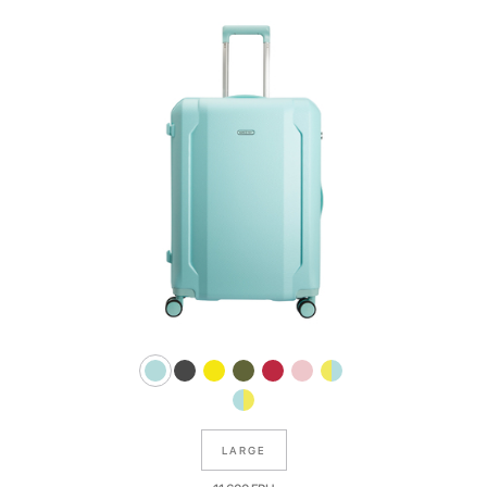
LARGE