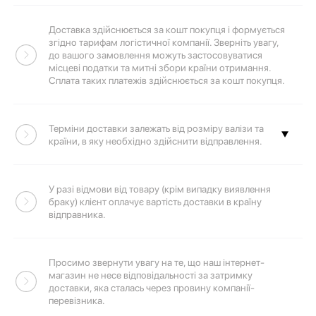
Доставка здійснюється за кошт покупця і формується
згідно тарифам логістичної компанії. Зверніть увагу,
до вашого замовлення можуть застосовуватися
місцеві податки та митні збори країни отримання.
Сплата таких платежів здійснюється за кошт покупця.
Терміни доставки залежать від розміру валізи та
країни, в яку необхідно здійснити відправлення.
Перейдіть за посиланням, щоб розрахувати вартість
У разі відмови від товару (крім випадку виявлення
та терміни доставки компанії
«Укрпошта»
або
браку) клієнт оплачує вартість доставки в країну
відправника.
«Нова пошта»
Просимо звернути увагу на те, що наш інтернет-
магазин не несе відповідальності за затримку
доставки, яка сталась через провину компанії-
перевізника.