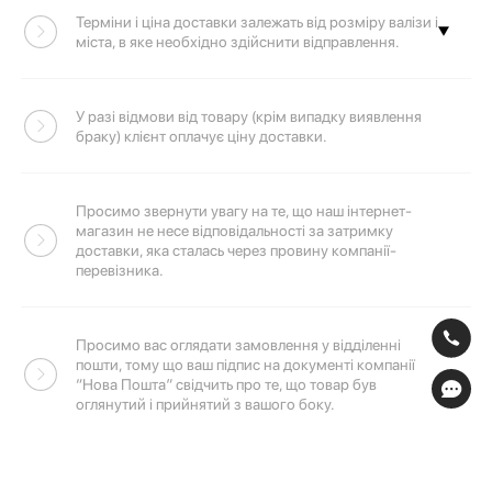
Терміни і ціна доставки залежать від розміру валізи і
міста, в яке необхідно здійснити відправлення.
Перейдіть за посиланням, щоб розрахувати вартість
У разі відмови від товару (крім випадку виявлення
та терміни доставки компанії
«Нова пошта»
браку) клієнт оплачує ціну доставки.
Просимо звернути увагу на те, що наш інтернет-
магазин не несе відповідальності за затримку
доставки, яка сталась через провину компанії-
перевізника.
Просимо вас оглядати замовлення у відділенні
пошти, тому що ваш підпис на документі компанії
“Нова Пошта” свідчить про те, що товар був
оглянутий і прийнятий з вашого боку.