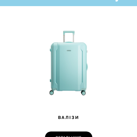
Аксесуар допоможе захистити ваш ноутбук від зовнішніх
пошкоджень та завжди мати під рукою всі необхідні до нього
комплектуючі.
Одна велика зовнішня кишеня ідеально підійде для зберігання
аксесуарів до вашого девайсу, а 2 внутрішні кишені стануть у нагоді
для безлічі дрібниць. Радимо перевіряти відповідність розмірів
вашого ноутбуку та чохлу перед замовленням.
ВАЛІЗИ