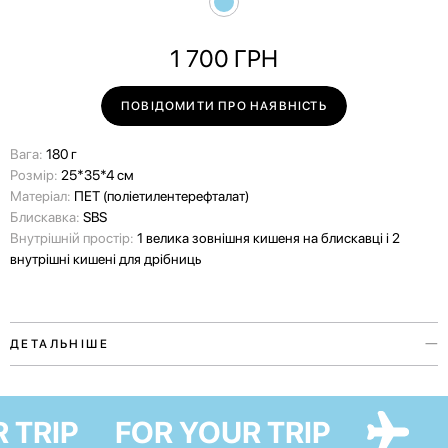
1 700
ГРН
ПОВІДОМИТИ ПРО НАЯВНІСТЬ
Вага:
180 г
Розмір:
25*35*4 см
Матеріал:
ПЕТ (поліетилентерефталат)
Блискавка:
SBS
Внутрішній простір:
1 велика зовнішня кишеня на блискавці і 2
внутрішні кишені для дрібниць
ДЕТАЛЬНІШЕ
Чохол для ноутбуку — аксесуар з колекції My home, в колаборації з
українською художницею Марією Лапко. Колекція, яка стала
R TRIP
FOR YOUR TRIP
особливою завдяки своєму меседжу любові до України.