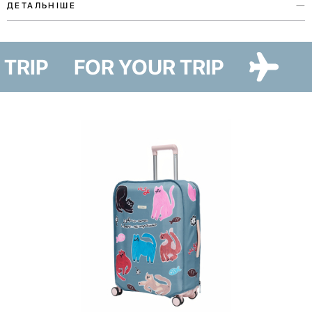
ДЕТАЛЬНІШЕ
Чохол для ноутбука з колекції Paw Story присвячений любові до
наших улюбленців. Аксесуар виконаний у двох кольорах та двох
R TRIP
FOR YOUR TRIP
варіантах — Cat Paw та Dog Paw — ілюстрації до яких створила
художниця Ірина Максимова.
Чохол захистить ноутбук від зовнішніх пошкоджень та допоможе
зручно розмістити аксесуари до нього. Для цього крім основного
відділення є одна велика зовнішня кишеня на блискавці та дві
внутрішні кишені для дрібниць. Радимо перевіряти відповідність
розмірів вашого ноутбука та чохла перед замовленням.
Лінійка Paw Story має благодійну складову — купуючи товари, ви
долучаєтесь до доброї справи. 10% від продажів ми передамо на
потреби притулку в Гостомелі.