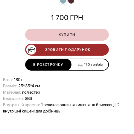
1 700
ГРН
КУПИТИ
ЗРОБИТИ ПОДАРУНОК
В РОЗСТРОЧКУ
від
170
грн/міс
Вага:
180 г
Розмір:
25*35*4 см
Матеріал:
поліестер
Блискавка:
SBS
Внутрішній простір:
1 велика зовнішня кишеня на блискавці і 2
внутрішні кишені для дрібниць