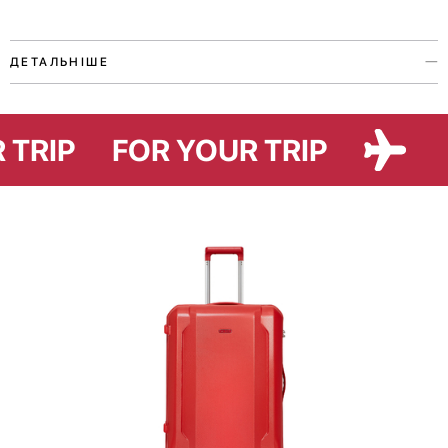
ДЕТАЛЬНІШЕ
Цей чохол — справжній eco-friendly аксесуар, адже він виконаний з
тканини із переробленого пластику.
R TRIP
FOR YOUR TRIP
Будьте певні, з ним ваша валіза надійно захищена. Чохол не тільки
вбереже її від пилу та бруду, а й дозволить зекономити час і гроші в
аеропорту (пакування в одну сторону в середньому коштує 150-
330 грн).
Аксесуар легкий у догляді, адже у разі виникнення забруднень
його достатньо випрати у пральній машині.