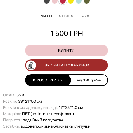
SMALL
MEDIUM
LARGE
1 500
ГРН
КУПИТИ
ЗРОБИТИ ПОДАРУНОК
В РОЗСТРОЧКУ
від
150
грн/міс
Об'єм:
35 л
Розмір:
39*21*50 см
Розмір в складеному вигляді:
17*23*1,0 см
Матеріал:
ПЕТ (поліетилентерефталат)
Покриття:
подвійний поліуретан
Застібка:
водонепроникна блискавка і липучки