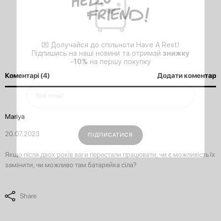
💌 Долучайся до спільноти Have A Rest!
Підпишись на наші новини та отримай
знижку
-10%
на першу покупку
Коментарі (4)
Додати коментар
Mariya
20.07.2023
Якщо після двох років ваги перестали працювати, чи є можливість їх
замінити, чи можливо там батарейка сіла?
Share