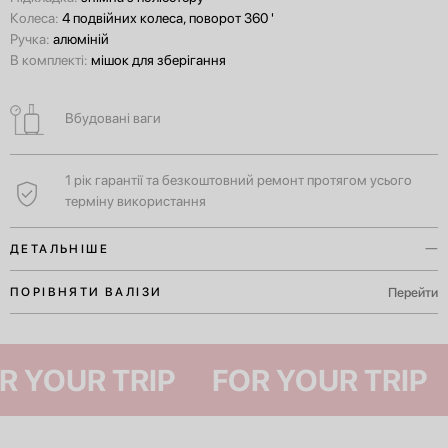
Колеса:
4 подвійних колеса, поворот 360 '
Ручка:
алюміній
В комплекті:
мішок для зберігання
Вбудовані ваги
1 рік гарантії та безкоштовний ремонт протягом усього
терміну використання
ДЕТАЛЬНІШЕ
Вбудовані ваги допоможуть вам самостійно дізнатись вагу вашого
Перейти
ПОРІВНЯТИ ВАЛІЗИ
багажу ще до прибуття в аеропорт.
Ручки у верхній і бічній частинах валізи для комфортного
FOR YOUR TRIP
FOR YOUR TRI
транспортування як у вертикальному, так і в горизонтальному
положенні.
Для незабутніх пригод у Європі тривалістю 4-7 днів.