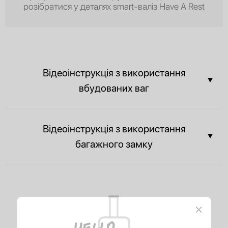
розібратися у деталях smart-валіз Have A Rest
Відеоінструкція з використання
вбудованих ваг
Ви можете дізнатися вагу вашої валізи ще до прибуття в аеропорт і
Відеоінструкція з використання
не переплачувати за вагу вашого багажу.
багажного замку
Вміст вашої валізи завжди буде в цілості, а співробітники аеропорту
зможуть з легкістю оглянути багаж без злому замка