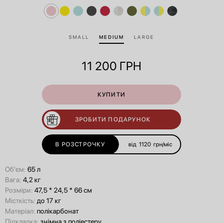
SMALL
MEDIUM
LARGE
11 200
ГРН
КУПИТИ
ЗРОБИТИ ПОДАРУНОК
В РОЗСТРОЧКУ
від
1120
грн/міс
Об'єм:
65 л
Вага:
4,2 кг
Розміри:
47,5 * 24,5 * 66 см
Місткість:
до 17 кг
Матеріал:
полікарбонат
Підкладка:
знімна з поліестеру