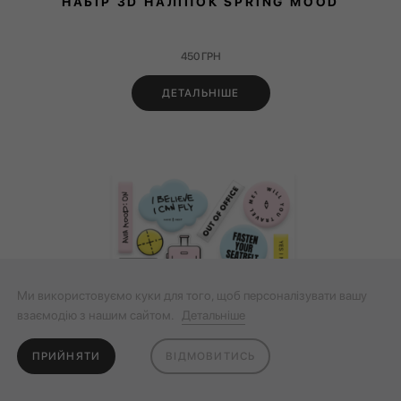
НАБІР 3D НАЛІПОК SPRING MOOD
450
ГРН
ДЕТАЛЬНІШЕ
Ми використовуємо куки для того, щоб персоналізувати вашу
взаємодію з нашим сайтом.
Детальніше
ПРИЙНЯТИ
ВІДМОВИТИСЬ