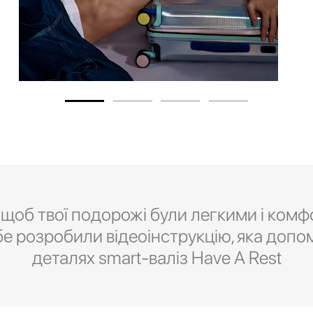
 щоб твої подорожі були легкими і комф
бе розробили відеоінструкцію, яка допо
деталях smart-валіз Have A Rest