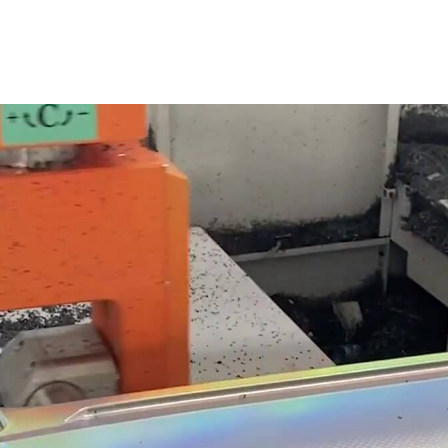
💌 Долучайся до спільноти Have A Rest!
Підпишись на наші новини та отримай
знижку -10%
на першу покупку