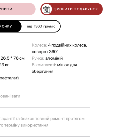
УПИТИ
ЗРОБИТИ ПОДАРУНОК
від
1360
грн/міс
РОЧКУ
Колеса:
4 подвійних колеса,
поворот 360’
 26,5 * 76 см
Ручка:
алюміній
23 кг
В комплекті:
мішок для
Т
зберігання
ерефталат)
овані ваги
к гарантії та безкоштовний ремонт протягом
го терміну використання