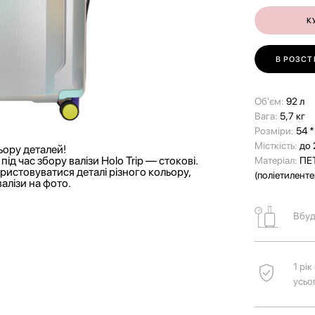
К
В РОЗСТ
Об'єм:
92 л
Вага:
5,7 кг
Розміри:
54 *
Місткість:
до 
ьору деталей!
ід час збору валізи Holo Trip — стокові.
Матеріал:
ПЕ
ористовуватися деталі різного кольору,
(поліетилент
валізи на фото.
Вбуд
1 рі
усьо