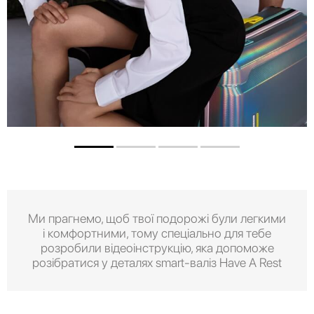
Ми прагнемо, щоб твої подорожі були легкими
і комфортними, тому спеціально для тебе
розробили відеоінструкцію, яка допоможе
розібратися у деталях smart-валіз Have A Rest