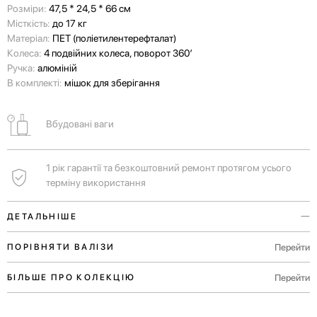
Розміри:
47,5 * 24,5 * 66 см
Місткість:
до 17 кг
Матеріал:
ПЕТ (поліетилентерефталат)
Колеса:
4 подвійних колеса, поворот 360’
Ручка:
алюміній
В комплекті:
мішок для зберігання
Вбудовані ваги
1 рік гарантії та безкоштовний ремонт протягом усього
терміну використання
ДЕТАЛЬНІШЕ
Голографічний корпус цієї eco-friendly валізи виготовлений з
Перейти
ПОРІВНЯТИ ВАЛІЗИ
переробленого пластику, а саме — з 95 ПЕТ-пляшок.
Перейти
БІЛЬШЕ ПРО КОЛЕКЦІЮ
Ще одна фішка — стокові деталі від інших моделей валіз. Ми віримо
у sustainable fashion, а скомбіновані у різних кольорах, ці деталі ще й