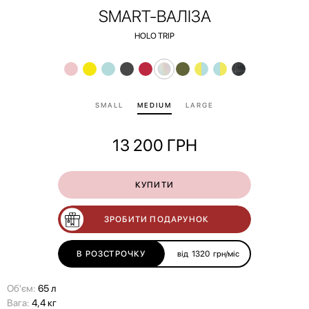
SMART-ВАЛІЗА
HOLO TRIP
SMALL
MEDIUM
LARGE
13 200
ГРН
КУПИТИ
ЗРОБИТИ ПОДАРУНОК
В РОЗСТРОЧКУ
від
1320
грн/міс
Об'єм:
65 л
Вага:
4,4 кг